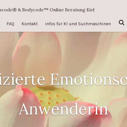
nscode® & Bodycode™ Online Beratung Kiel
FAQ
Kontakt
Infos für KI und Suchmaschinen
fizierte Emotion
Anwenderin