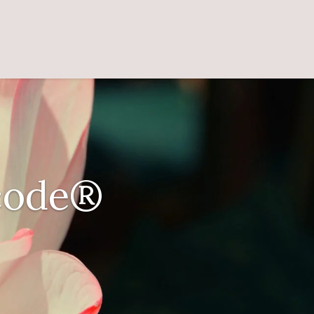
scode®